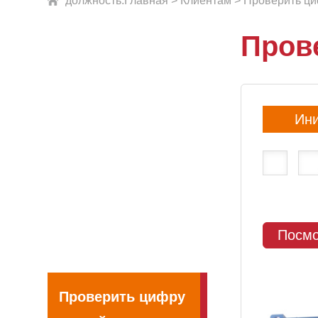
должность:
Главная
>
Клиентам
>
Проверить ци
Пров
Ин
Посмо
Проверить цифру