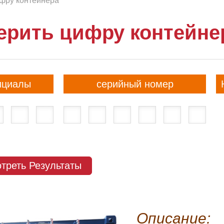
фру контейнера
ерить цифру контейне
ициалы
серийный номер
треть Результаты
Описание: