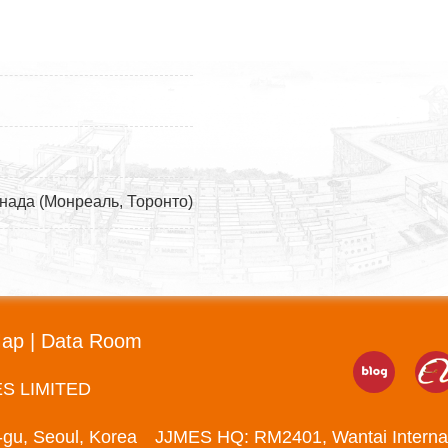
нада (Монреаль, Торонто)
Map
|
Data Room
ES LIMITED
-gu, Seoul, Korea JJMES HQ: RM2401, Wantai Interna