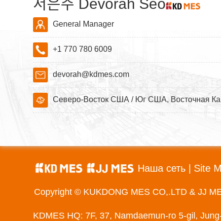
서은주 Devorah Seo
General Manager
+1 770 780 6009
devorah@kdmes.com
Северо-Восток США / Юг США, Восточная Ка
Наша сеть
|
Site 
Copyright © KUKDONG MES CO,.LTD & JJ M
KDMES HQ: 7F, 37, Namdaemun-ro 5-gil, Jung