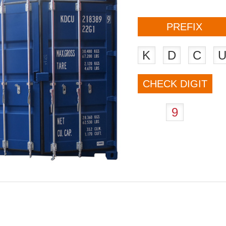
PREFIX
K
D
C
CHECK DIGIT
9