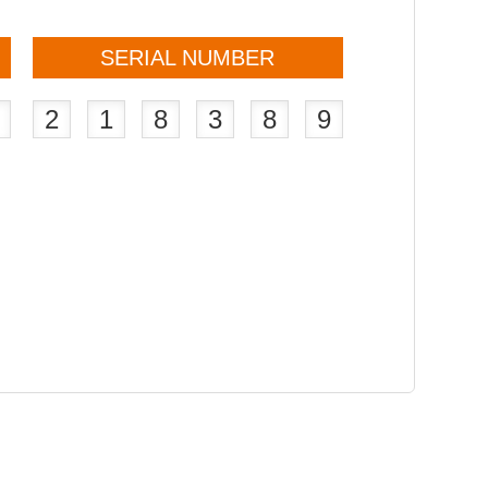
SERIAL NUMBER
U
2
1
8
3
8
9