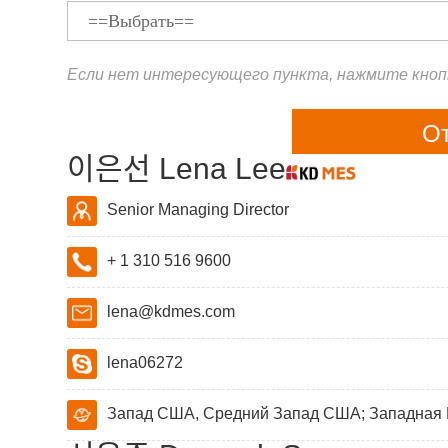
Если нет интересующего пункта, нажмите кнопк
О
이은선 Lena Lee
Senior Managing Director
+ 1 310 516 9600
lena@kdmes.com
lena06272
Запад США, Средний Запад США; Западная К