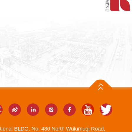
tional BLDG, No. 480 North Wulumuqi Road,